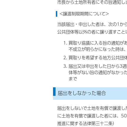
市長から土地所有者にその旨通知し
<譲渡制限期間について>
当該届出・申出した者は、次の1か
公共団体等以外の者に譲り渡すこと
買取り協議に入る旨の通知が
不成立が明らかになった時は
買取りを希望する地方公共団
届出又は申出をした日から3
体等がない旨の通知がなかっ
まで
届出をしなかった場合
届出をしないで土地を有償で譲渡し
に土地を有償で譲渡した者には、5
推進に関する法律第三十二条）