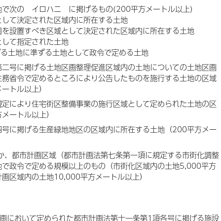
で次の イロハニ に掲げるもの(200平方メートル以上)
として決定された区域内に所在する土地
園を設置すべき区域として決定された区域内に所在する土地
として指定された土地
げる土地に準ずる土地として政令で定める土地
第二号に掲げる土地区画整理促進区域内の土地についての土地区画
主務省令で定めるところにより公告したものを施行する土地の区域
メートル以上）
規定により住宅街区整備事業の施行区域として定められた土地の区
方メートル以上）
号に掲げる生産緑地地区の区域内に所在する土地（200平方メー
ほか、都市計画区域（都市計画法第七条第一項に規定する市街化調整
で政令で定める規模以上のもの（市街化区域内の土地5,000平方
画区域内の土地10,000平方メートル以上）
画において定められた都市計画法第十一条第1項各号に掲げる施設