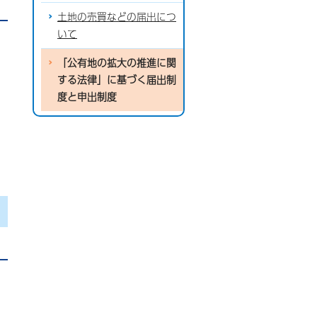
土地の売買などの届出につ
いて
「公有地の拡大の推進に関
する法律」に基づく届出制
度と申出制度