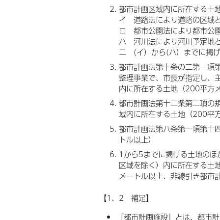
都市計画区域内に所在する土地
イ 道路法により道路の区域
ロ 都市公園法により都市公
ハ 河川法により河川予定地
ニ (イ）から(ハ）までに掲
都市計画法第十条の二第一項
整理事業で、市長が指定し、
内に所在する土地（200平方
都市計画法第十二条第二項の
域内に所在する土地（200平
都市計画法第八条第一項第十四
トル以上）
1から5までに掲げる土地の
区域を除く）内に所在する土地
メートル以上、非線引き都市計
【1、2 補足】
「都市計画施設」とは、都市計