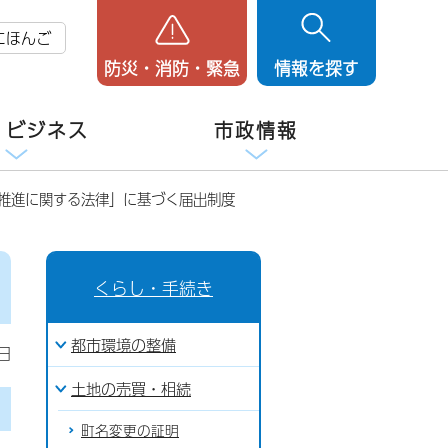
にほんご
防災・消防・緊急
情報を探す
・ビジネス
市政情報
の推進に関する法律」に基づく届出制度
くらし・手続き
都市環境の整備
日
土地の売買・相続
町名変更の証明