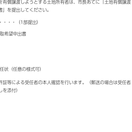
を有償譲渡しようとする土地所有者は、市長あてに「土地有償譲渡
書」を提出してください。
・・・・（1部提出）
取希望申出書
任状（任意の様式可）
許証等による受任者の本人確認を行います。（郵送の場合は受任者
しを添付）