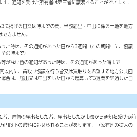
ます。通知を受けた所有者は第三者に譲渡することができます。
ら3に掲げる日又は時までの間、当該届出・申出に係る土地を地方
はできません。
あった時は、その通知があった日から3週間（この期間中に、協議
、その時まで）
体等がない旨の通知があった時は、その通知があった時まで
週間以内に、買取り協議を行う旨又は買取りを希望する地方公共団
た場合は、届出又は申出をした日から起算して3週間を経過した日
た者、虚偽の届出をした者、届出をしたが市長から通知を受ける前
0万円以下の過料に処せられることがあります。（公有地の拡大の