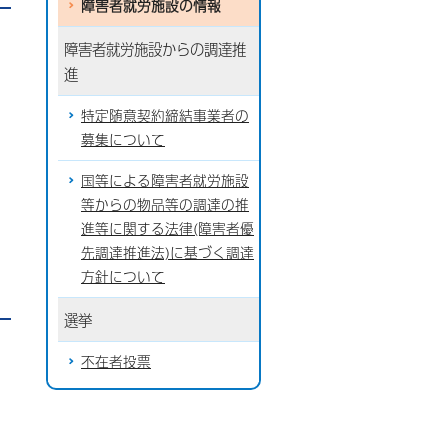
障害者就労施設の情報
障害者就労施設からの調達推
進
特定随意契約締結事業者の
募集について
国等による障害者就労施設
等からの物品等の調達の推
進等に関する法律(障害者優
先調達推進法)に基づく調達
方針について
選挙
不在者投票