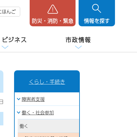
にほんご
防災・消防・緊急
情報を探す
・ビジネス
市政情報
くらし・手続き
障害者支援
日
働く・社会参加
働く