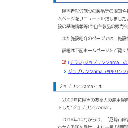
障害者就労施設の製品等の周知や共
ムページをリニューアル致しました
設の基礎情報等)や自主製品の販売
また施設紹介のページでは、施設
詳細は下記ホームページをご覧く
(チラシ)ジョブリンクama の
ジョブリンクama
（外部リンク
ジョブリンクamaとは
2009年に障害のある人の雇用促
トした“ジョブリンクAma”。
2018年10月からは、「尼崎市
市から委託を受け、より一層の販路開