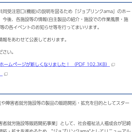
同受注窓口(機能)の説明を図るため『ジョブリンクama』のホー
。今後、各施設等の情報(自主製品の紹介・施設での作業風景・施
会等の各イベントのお知らせ等を行ってまいります。
情報をあわせて公表しております。
ださい。
ホームページが新しくなりました！ （PDF 102.3KB）
）
進や障害者就労施設等の製品の販路開拓・拡充を目的としてスター
障害者就労施設等販路開拓事業」として、社会福祉法人福成会が尼崎
拓・拡大を進めるため、“ジョブリンクama“としてリニューアル