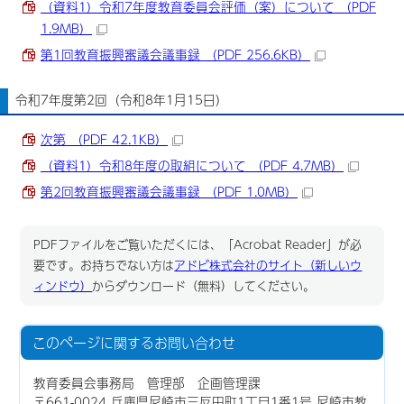
（資料1）令和7年度教育委員会評価（案）について （PDF
1.9MB）
第1回教育振興審議会議事録 （PDF 256.6KB）
令和7年度第2回（令和8年1月15日）
次第 （PDF 42.1KB）
（資料1）令和8年度の取組について （PDF 4.7MB）
第2回教育振興審議会議事録 （PDF 1.0MB）
PDFファイルをご覧いただくには、「Acrobat Reader」が必
要です。お持ちでない方は
アドビ株式会社のサイト（新しいウ
ィンドウ）
からダウンロード（無料）してください。
このページに関する
お問い合わせ
教育委員会事務局 管理部 企画管理課
〒661-0024 兵庫県尼崎市三反田町1丁目1番1号 尼崎市教