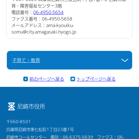
育・障害福祉センター3階
電話番号：
06-4950-5654
ファクス番号：06-4950-5658
メールアドレス：ama-kyouiku-
somu@city.amagasaki.hyogo.jp
子育て・教育
前のページへ戻る
トップページへ戻る
尼崎市役所
〒660-8501
兵庫県尼崎市東七松町1丁目23番1号
尼崎市コールセンター 電話：06-6375-5639 ファクス：06-