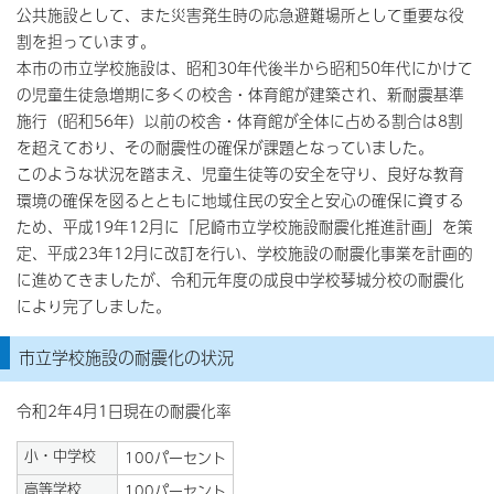
公共施設として、また災害発生時の応急避難場所として重要な役
割を担っています。
本市の市立学校施設は、昭和30年代後半から昭和50年代にかけて
の児童生徒急増期に多くの校舎・体育館が建築され、新耐震基準
施行（昭和56年）以前の校舎・体育館が全体に占める割合は8割
を超えており、その耐震性の確保が課題となっていました。
このような状況を踏まえ、児童生徒等の安全を守り、良好な教育
環境の確保を図るとともに地域住民の安全と安心の確保に資する
ため、平成19年12月に「尼崎市立学校施設耐震化推進計画」を策
定、平成23年12月に改訂を行い、学校施設の耐震化事業を計画的
に進めてきましたが、令和元年度の成良中学校琴城分校の耐震化
により完了しました。
市立学校施設の耐震化の状況
令和2年4月1日現在の耐震化率
小・中学校
100パーセント
高等学校
100パーセント