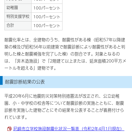
幼稚園
100パーセント
特別支援学校
100パーセント
合計
100パーセント
耐震化率とは、全建物のうち、耐震性がある棟（昭和57年以降建
築の棟及び昭和56年以前建築で耐震診断により耐震性があると判
明した棟と耐震補強を完了した棟）の割合です。対象となるの
は、「非木造施設」で「2階建て以上または、延床面積200平方メ
ートルを超える」建物です。
耐震診断結果の公表
平成20年6月に地震防災対策特別措置法が改正され、公立幼稚
園、小・中学校の校舎等について耐震診断の実施とともに、耐震
診断を実施した建物ごとにその結果を公表することが義務付けら
れています。
尼崎市立学校施設耐震化状況一覧表（令和2年4月1日現在）