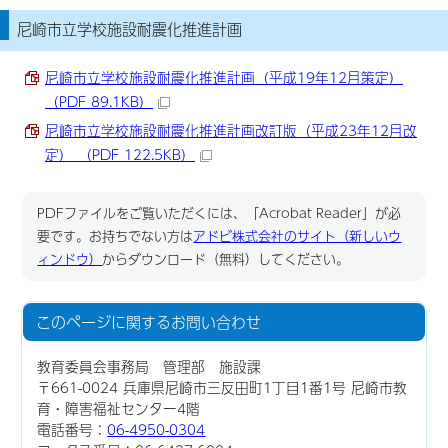
尼崎市立学校施設耐震化推進計画
尼崎市立学校施設耐震化推進計画（平成19年12月策定）
（PDF 89.1KB）
尼崎市立学校施設耐震化推進計画改訂版（平成23年12月改
定） （PDF 122.5KB）
PDFファイルをご覧いただくには、「Acrobat Reader」が必
要です。お持ちでない方は
アドビ株式会社のサイト（新しいウ
ィンドウ）
からダウンロード（無料）してください。
このページに関する
お問い合わせ
教育委員会事務局 管理部 施設課
〒661-0024 兵庫県尼崎市三反田町1丁目1番1号 尼崎市教
育・障害福祉センター4階
電話番号：
06-4950-0304