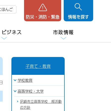
にほんご
防災・消防・緊急
情報を探す
・ビジネス
市政情報
子育て・教育
学校教育
日
高等学校・大学
尼崎市立高等学校 部活動
の方針