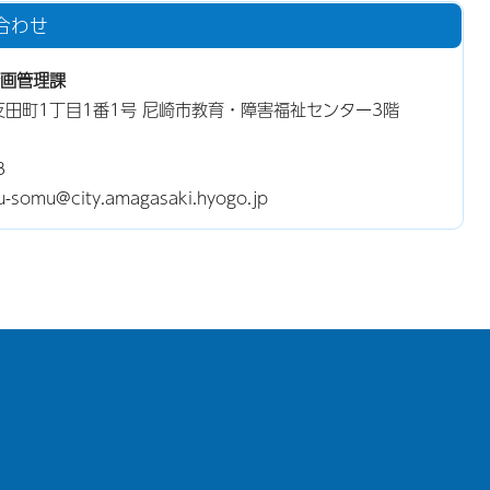
合わせ
画管理課
三反田町1丁目1番1号 尼崎市教育・障害福祉センター3階
8
mu@city.amagasaki.hyogo.jp