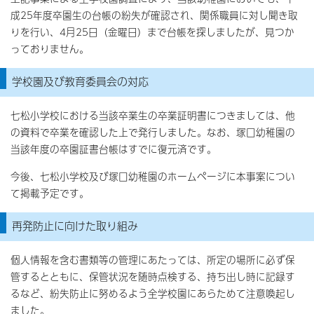
成25年度卒園生の台帳の紛失が確認され、関係職員に対し聞き取
りを行い、4月25日（金曜日）まで台帳を探しましたが、見つか
っておりません。
学校園及び教育委員会の対応
七松小学校における当該卒業生の卒業証明書につきましては、他
の資料で卒業を確認した上で発行しました。なお、塚口幼稚園の
当該年度の卒園証書台帳はすでに復元済です。
今後、七松小学校及び塚口幼稚園のホームページに本事案につい
て掲載予定です。
再発防止に向けた取り組み
個人情報を含む書類等の管理にあたっては、所定の場所に必ず保
管するとともに、保管状況を随時点検する、持ち出し時に記録す
るなど、紛失防止に努めるよう全学校園にあらためて注意喚起し
ました。