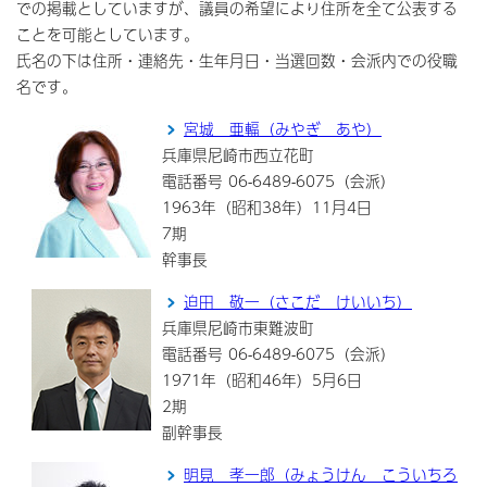
での掲載としていますが、議員の希望により住所を全て公表する
ことを可能としています。
氏名の下は住所・連絡先・生年月日・当選回数・会派内での役職
名です。
宮城 亜輻（みやぎ あや）
兵庫県尼崎市西立花町
電話番号 06-6489-6075（会派）
1963年（昭和38年）11月4日
7期
幹事長
迫田 敬一（さこだ けいいち）
兵庫県尼崎市東難波町
電話番号 06-6489-6075（会派）
1971年（昭和46年）5月6日
2期
副幹事長
明見 孝一郎（みょうけん こういちろ