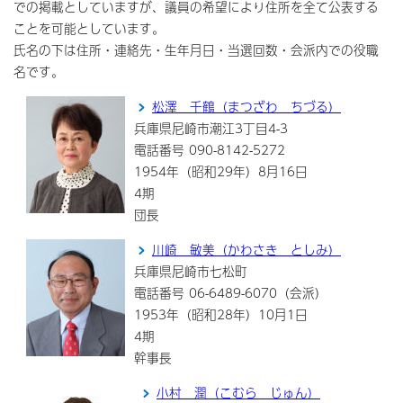
での掲載としていますが、議員の希望により住所を全て公表する
ことを可能としています。
氏名の下は住所・連絡先・生年月日・当選回数・会派内での役職
名です。
松澤 千鶴（まつざわ ちづる）
兵庫県尼崎市潮江3丁目4-3
電話番号 090-8142-5272
1954年（昭和29年）8月16日
4期
団長
川崎 敏美（かわさき としみ）
兵庫県尼崎市七松町
電話番号 06-6489-6070（会派）
1953年（昭和28年）10月1日
4期
幹事長
小村 潤（こむら じゅん）