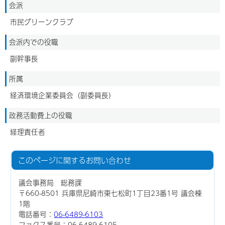
会派
市民グリーンクラブ
会派内での役職
副幹事長
所属
経済環境企業委員会（副委員長）
政務活動費上の役職
経理責任者
このページに関する
お問い合わせ
議会事務局 総務課
〒660-8501 兵庫県尼崎市東七松町1丁目23番1号 議会棟
1階
電話番号：
06-6489-6103
ファクス番号：06-6489-6105