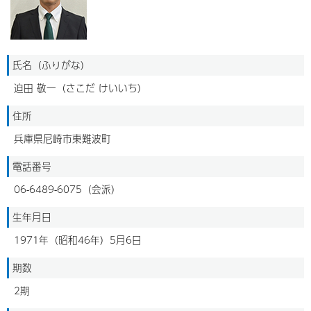
氏名（ふりがな）
迫田 敬一（さこだ けいいち）
住所
兵庫県尼崎市東難波町
電話番号
06-6489-6075（会派）
生年月日
1971年（昭和46年）5月6日
期数
2期