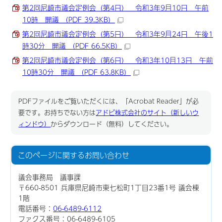
第2回尼崎市議会定例会（第4日） 令和3年9月10日 午前
10時 開議 （PDF 39.3KB）
第2回尼崎市議会定例会（第5日） 令和3年9月24日 午後1
時30分 開議 （PDF 66.5KB）
第2回尼崎市議会定例会（第6日） 令和3年10月13日 午前
10時30分 開議 （PDF 63.8KB）
PDFファイルをご覧いただくには、「Acrobat Reader」が必
要です。お持ちでない方は
アドビ株式会社のサイト（新しいウ
ィンドウ）
からダウンロード（無料）してください。
このページに関する
お問い合わせ
議会事務局 議事課
〒660-8501 兵庫県尼崎市東七松町1丁目23番1号 議会棟
1階
電話番号：
06-6489-6112
ファクス番号：06-6489-6105