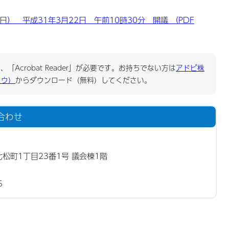
） 平成31年3月22日 午前10時30分 開議 （PDF
「Acrobat Reader」が必要です。お持ちでない方は
アドビ株
ドウ）
からダウンロード（無料）してください。
合わせ
七松町1丁目23番1号 議会棟1階
5