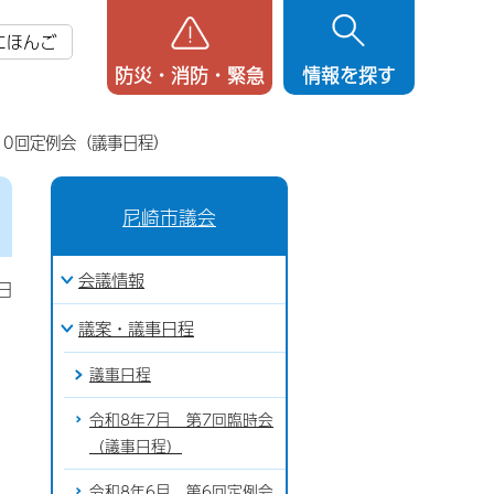
にほんご
防災・消防・緊急
情報を探す
10回定例会（議事日程）
尼崎市議会
会議情報
日
議案・議事日程
議事日程
令和8年7月 第7回臨時会
（議事日程）
令和8年6月 第6回定例会