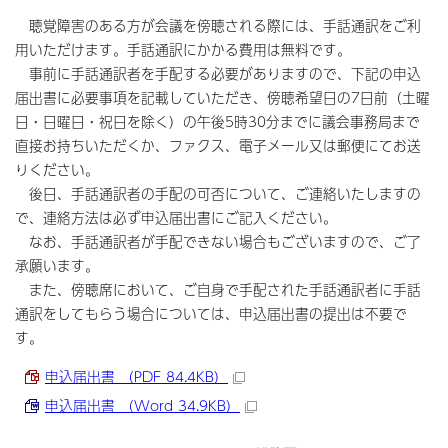
聴覚障害のある方が会議を傍聴される際には、手話通訳をご利
用いただけます。手話通訳にかかる費用は無料です。
事前に手話通訳者を手配する必要がありますので、下記の申込
届出書に必要事項を記載していただき、傍聴希望日の7日前（土曜
日・日曜日・祝日を除く）の午後5時30分までに議会事務局まで
直接お持ちいただくか、ファクス、電子メール又は郵便にてお送
りください。
後日、手話通訳者の手配の可否について、ご連絡いたしますの
で、連絡方法は必ず申込届出書にご記入ください。
なお、手話通訳者が手配できない場合もございますので、ご了
承願います。
また、傍聴席において、ご自身で手配された手話通訳者に手話
通訳をしてもらう場合については、申込届出書の提出は不要で
す。
申込届出書 （PDF 84.4KB）
申込届出書 （Word 34.9KB）