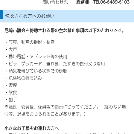
問い合わせ先
総務課…TEL06-6489-6103
傍聴される方へのお願い
尼崎市議会を傍聴される際の主な禁止事項は以下のとおりです。
・写真、動画の撮影・録音
・大声
・携帯電話・タブレット等の使用
・ビラ、プラカード、垂れ幕、たすきの携帯又は着用
・酒気を帯びている状態での傍聴
・危険物の持ち込み
・喫煙
・飲食
・拍手
※議長、委員長、係員等の指示に従ってください。（従わない場
合等、退場を命じられることがあります。）
小さなお子様をお連れの方へ