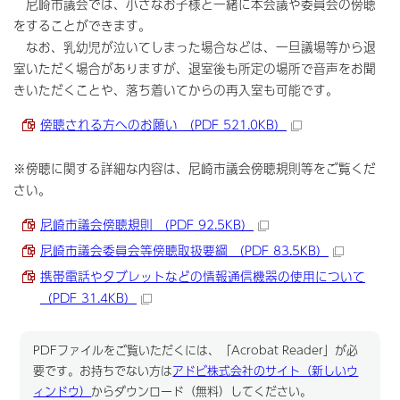
尼崎市議会では、小さなお子様と一緒に本会議や委員会の傍聴
をすることができます。
なお、乳幼児が泣いてしまった場合などは、一旦議場等から退
室いただく場合がありますが、退室後も所定の場所で音声をお聞
きいただくことや、落ち着いてからの再入室も可能です。
傍聴される方へのお願い （PDF 521.0KB）
※傍聴に関する詳細な内容は、尼崎市議会傍聴規則等をご覧くだ
さい。
尼崎市議会傍聴規則 （PDF 92.5KB）
尼崎市議会委員会等傍聴取扱要綱 （PDF 83.5KB）
携帯電話やタブレットなどの情報通信機器の使用について
（PDF 31.4KB）
PDFファイルをご覧いただくには、「Acrobat Reader」が必
要です。お持ちでない方は
アドビ株式会社のサイト（新しいウ
ィンドウ）
からダウンロード（無料）してください。