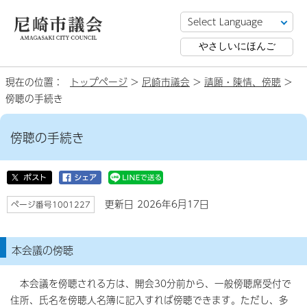
やさしいにほんご
現在の位置：
トップページ
>
尼崎市議会
>
請願・陳情、傍聴
>
傍聴の手続き
傍聴の手続き
更新日 2026年6月17日
ページ番号1001227
本会議の傍聴
本会議を傍聴される方は、開会30分前から、一般傍聴席受付で
住所、氏名を傍聴人名簿に記入すれば傍聴できます。ただし、多