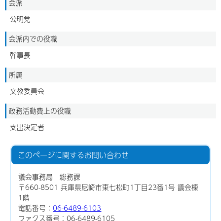
会派
公明党
会派内での役職
幹事長
所属
文教委員会
政務活動費上の役職
支出決定者
このページに関する
お問い合わせ
議会事務局 総務課
〒660-8501 兵庫県尼崎市東七松町1丁目23番1号 議会棟
1階
電話番号：
06-6489-6103
ファクス番号：06-6489-6105