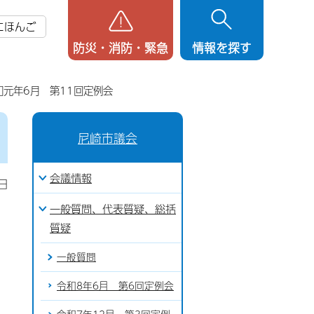
にほんご
防災・消防・緊急
情報を探す
和元年6月 第11回定例会
尼崎市議会
会議情報
日
一般質問、代表質疑、総括
質疑
一般質問
令和8年6月 第6回定例会