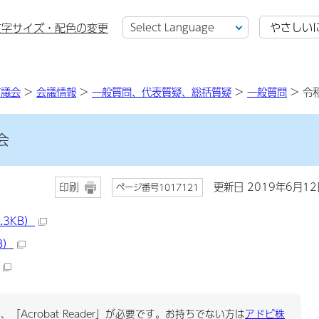
やさしい
文字サイズ・配色の変更
市議会
>
会議情報
>
一般質問、代表質疑、総括質疑
>
一般質問
> 令
会
更新日 2019年6月12
印刷
ページ番号1017121
.3KB）
B）
「Acrobat Reader」が必要です。お持ちでない方は
アドビ株