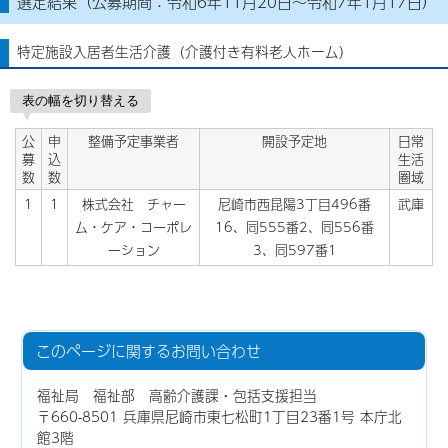
選定結果（公募期間：令和6年11月20日～令和7年1月17日）
特定施設入居者生活介護（介護付き有料老人ホーム）
表の幅を切り替える
公
申
整備予定事業者
開設予定地
日常
募
込
生活
数
数
圏域
1
1
株式会社 チャー
尼崎市西昆陽3丁目496番
武庫
ム・ケア・コーポレ
16、同555番2、同556番
ーション
3、同597番1
このページに関する
お問い合わせ
福祉局 福祉部 高齢介護課・包括支援担当
〒660-8501 兵庫県尼崎市東七松町1丁目23番1号 本庁北
館3階