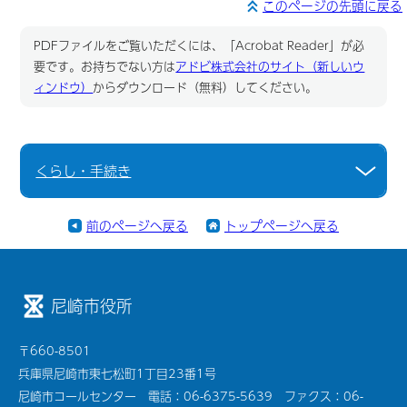
このページの先頭に戻る
PDFファイルをご覧いただくには、「Acrobat Reader」が必
要です。お持ちでない方は
アドビ株式会社のサイト（新しいウ
ィンドウ）
からダウンロード（無料）してください。
くらし・手続き
前のページへ戻る
トップページへ戻る
尼崎市役所
〒660-8501
兵庫県尼崎市東七松町1丁目23番1号
尼崎市コールセンター 電話：06-6375-5639 ファクス：06-